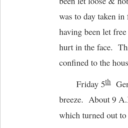
been let loose & ho
was to day taken in 
having been let free
hurt in the face. T
confined to the hou
th
Friday 5
Gene
breeze. About 9 A.M
which turned out to