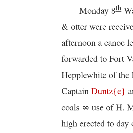
th
Monday 8
War
& otter were receive
afternoon a canoe le
forwarded to Fort V
Hepplewhite of the
Captain
Duntz{e}
an
∞
coals
use of H. M
high erected to day 