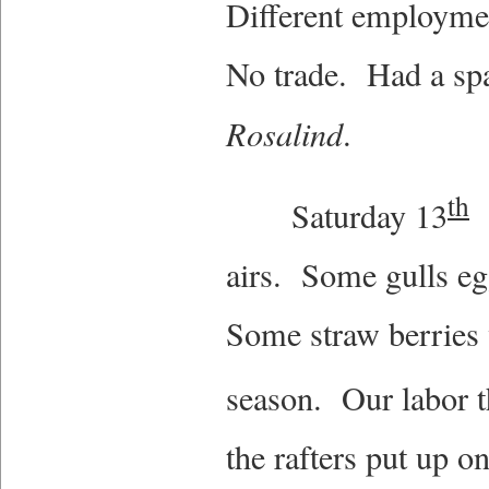
Different employme
No trade. Had a spa
Rosalind
.
th
Saturday 13
S
airs. Some gulls eg
Some straw berries w
season. Our labor t
the rafters put up o