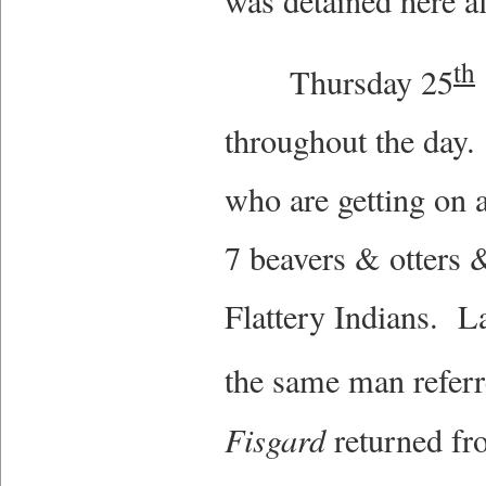
was detained here a
th
Thursday 25
throughout the day. 
who are getting on 
7 beavers & otters 
Flattery Indians. L
the same man referr
Fisgard
returned fr