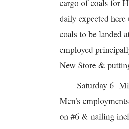
cargo of coals for 
daily expected here 
coals to be landed a
employed principally
New Store & puttin
Saturday 6 Mild w
Men's employments t
on #6 & nailing inc