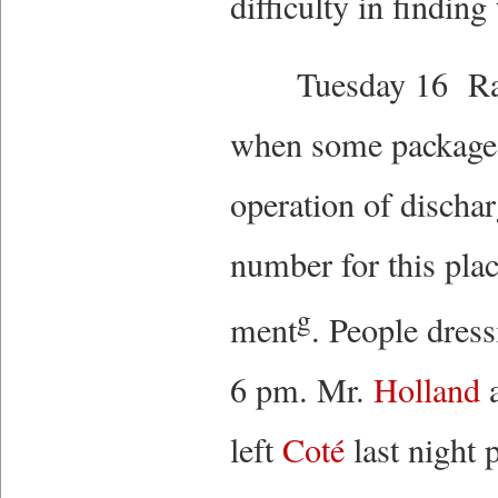
difficulty in find
Tuesday 16 Rainin
when some packages
operation of discha
number for this pla
g
ment
. People dres
6 pm. Mr.
Holland
a
left
Coté
last night 