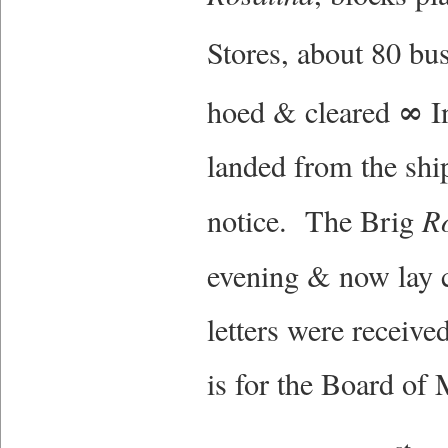
Stores, about 80 bus
∞
hoed & cleared
I
landed from the shi
notice. The Brig
R
evening & now lay c
letters were receiv
is for the Board o