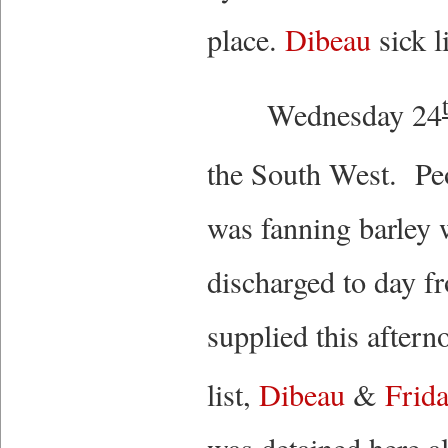
place.
Dibeau
sick l
Wednesday 24
the South West. Pe
was fanning barley
discharged to day f
supplied this after
list,
Dibeau
&
Frid