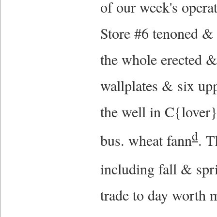
of our week's operat
Store #6 tenoned & 
the whole erected &
wallplates & six upp
the well in C{lover
d
bus. wheat fann
. T
including fall & spr
trade to day worth 