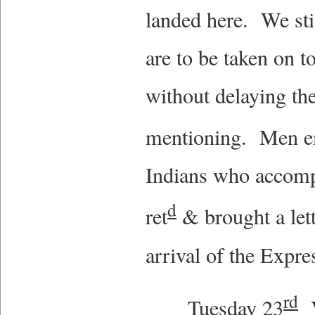
landed here. We sti
are to be taken on t
without delaying th
mentioning. Men 
Indians who accom
d
ret
& brought a let
arrival of the Expre
rd
Tuesday 23
V