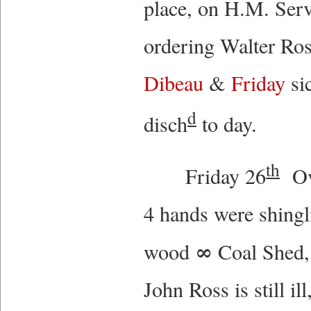
place, on H.M. Serv
ordering Walter Ros
Dibeau
&
Friday
sic
d
disch
to day.
th
Friday 26
Ove
4 hands were shingli
∞
wood
Coal Shed, 
John Ross is still ill