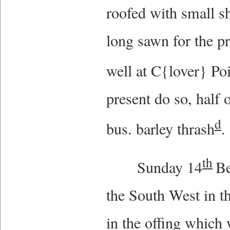
roofed with small sh
long sawn for the pr
well at C{lover} Poi
present do so, half 
d
bus. barley thrash
th
Sunday 14
Be
the South West in t
in the offing which 