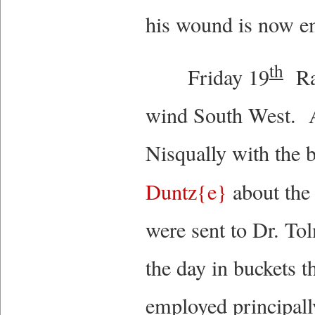
his wound is now e
th
Friday 19
Rai
wind South West. A
Nisqually with the b
Duntz{e}
about the 
were sent to Dr. To
the day in buckets 
employed principal