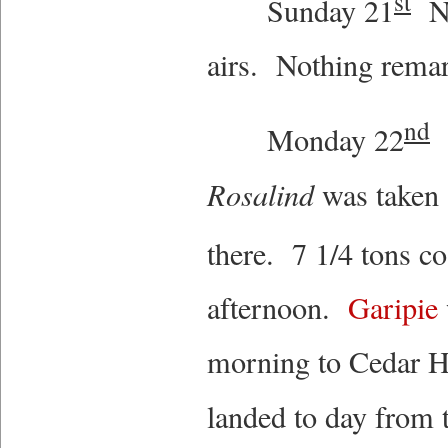
st
Sunday 21
No 
airs. Nothing rema
nd
Monday 22
W
Rosalind
was taken 
there. 7 1/4 tons co
afternoon.
Garipie
morning to Cedar Hi
landed to day from 