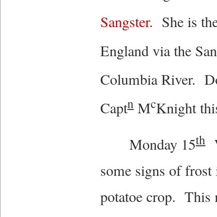
Sangster
. She is th
England via the Sa
Columbia River. Doc
n
c
Capt
M
Knight th
th
Monday 15
V
some signs of frost 
potatoe crop. This 