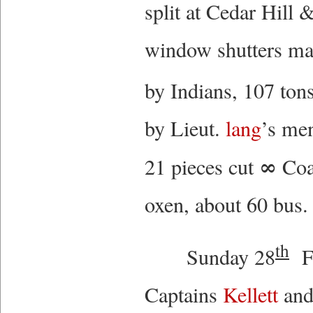
split at Cedar Hill
window shutters mad
by Indians, 107 tons
by Lieut.
lang
’s men
∞
21 pieces cut
Coal
oxen, about 60 bus.
th
Sunday 28
Fi
Captains
Kellett
an