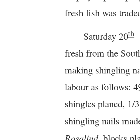
fresh fish was trad
th
Saturday 20
F
fresh from the Sou
making shingling na
labour as follows: 4
shingles planed, 1/3
shingling nails ma
Rosalind
, blocks pl