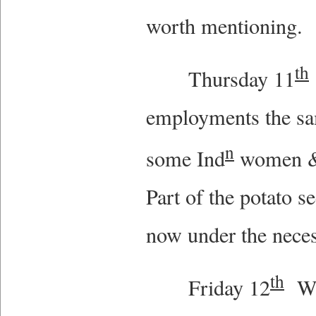
worth mentioning.
th
Thursday 11
employments the sa
n
some Ind
women & 
Part of the potato s
now under the neces
th
Friday 12
Wea