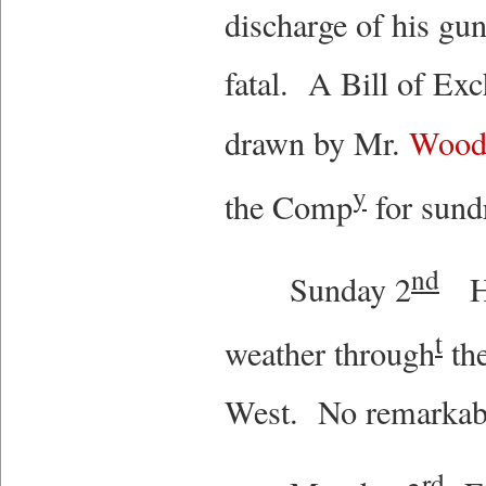
a
ame
ame
discharge of his gun
e
arch
e
me
me
igantine
45....
urnal.
fatal. A Bill of Exc
ary
re
rked
rked
ead
ead
drawn by Mr.
Wood
ore
ore
ssenger...
otect
otect
y
e
e
the Comp
for sundr
rritory
rritory
ead
d
d
ore
nd
ghts
ghts
Sunday 2
Hea
s
s
t
weather through
the
ople.
ople.
West. No remarkab
ead
ead
ore
ore
rd