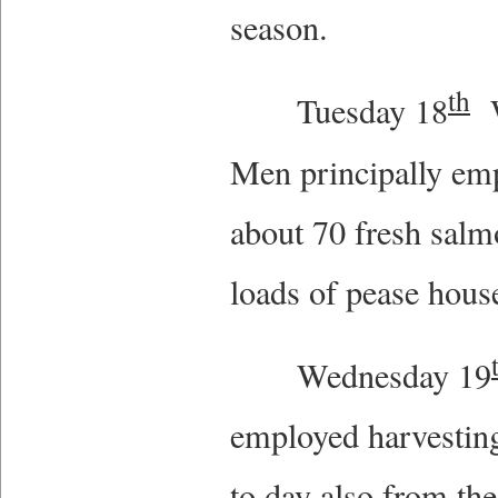
season.
th
Tuesday 18
W
Men principally emp
about 70 fresh salm
loads of pease hous
Wednesday 19
employed harvestin
to day also from t