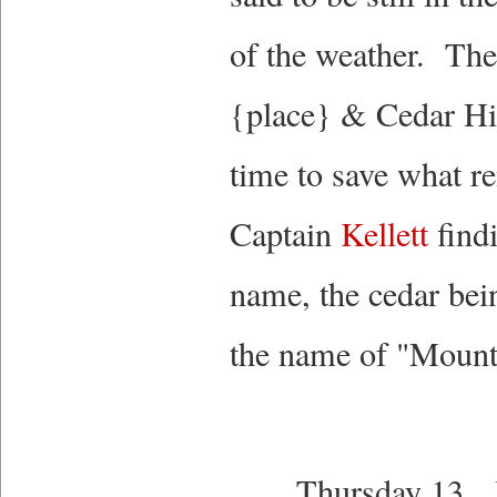
of the weather. The 
{place} & Cedar Hil
time to save what re
Captain
Kellett
findi
name, the cedar bein
the name of "Mount 
Thursday 13 Blow