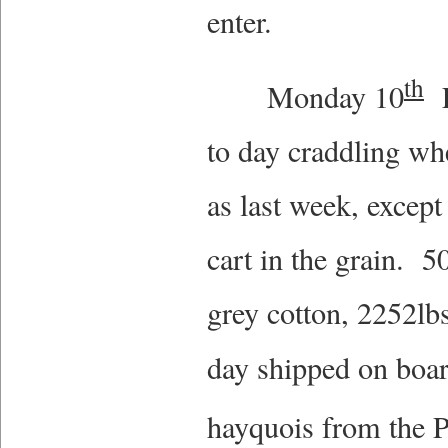
enter.
th
Monday 10
F
to day craddling w
as last week, excep
cart in the grain. 5
grey cotton, 2252lb
day shipped on boa
hayquois from the P