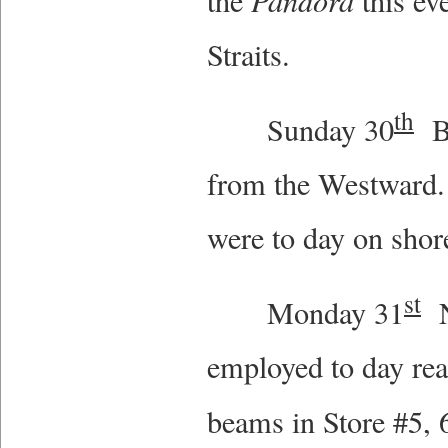
the
this ev
Straits.
th
Sunday 30
Be
from the Westward.
were to day on sho
st
Monday 31
No
employed to day rea
beams in Store #5, 