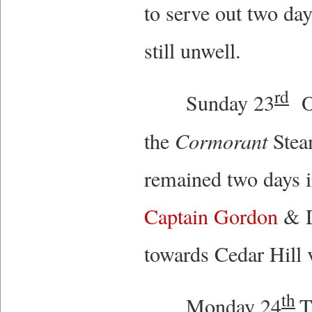
to serve out two day
still unwell.
rd
Sunday 23
Ov
the
Cormorant
Stea
remained two days 
Captain Gordon
& D
towards Cedar Hill
th
Monday 24
T