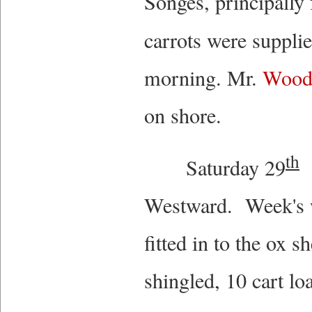
Songes, principally
carrots were supplie
morning. Mr.
Wood
on shore.
th
Saturday 29
G
Westward. Week's wo
fitted in to the ox s
shingled, 10 cart l