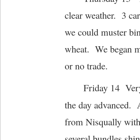
clear weather. 3 ca
we could muster bin
wheat. We began mow
or no trade.
Friday 14 Very ha
the day advanced.
from Nisqually wit
several bundles shin