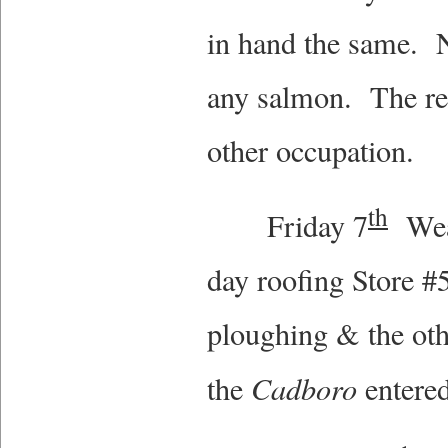
in hand the same. N
any salmon. The re
other occupation.
th
Friday 7
Weat
day roofing Store #
ploughing & the oth
the
Cadboro
entered