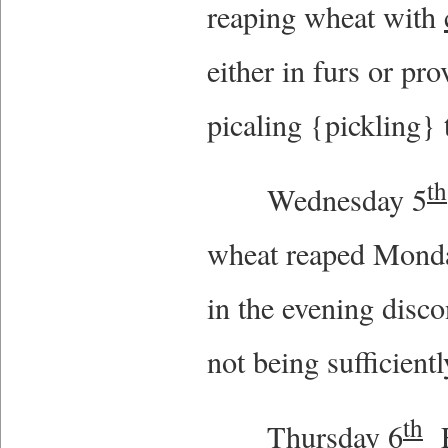
reaping wheat with
either in furs or pr
picaling {pickling} 
th
Wednesday 5
wheat reaped Monda
in the evening disco
not being sufficient
th
Thursday 6
F