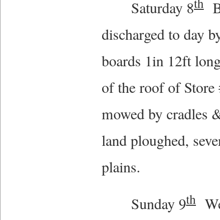
th
Saturday 8
Be
discharged to day b
boards 1in 12ft long
of the roof of Store
mowed by cradles & p
land ploughed, seve
plains.
th
Sunday 9
Wea