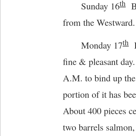
th
Sunday 16
Be
from the Westward.
th
Monday 17
H
fine & pleasant day
A.M. to bind up the 
portion of it has b
About 400 pieces ce
two barrels salmon, 