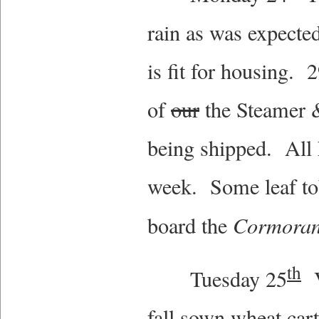
rain as was expected
is fit for housing. 
of
our
the Steamer & 
being shipped. All
week. Some leaf to
board the
Cormoran
th
Tuesday 25
V
fall sown wheat car