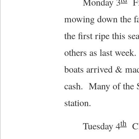
Monday 3
Fi
mowing down the fal
the first ripe this 
others as last week
boats arrived & mad
cash. Many of the So
station.
th
Tuesday 4
Cl