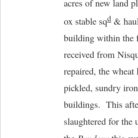
acres of new land p
d
ox stable sq
& haul
building within the 
received from Nisqu
repaired, the wheat 
pickled, sundry ir
buildings. This aft
slaughtered for the 
Pandora