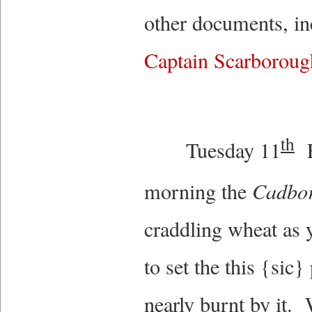
other documents, in
Captain Scarboroug
th
Tuesday 11
Fi
morning the
Cadbo
craddling wheat as 
to set the this {sic
nearly burnt by it.