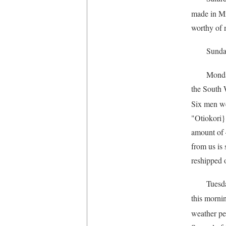
made in Mr
worthy of
Sunday
Monday
the South 
Six men we
"Otiokori}
amount of 
from us is
reshipped 
Tuesda
this morni
weather pe