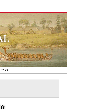
Links
50