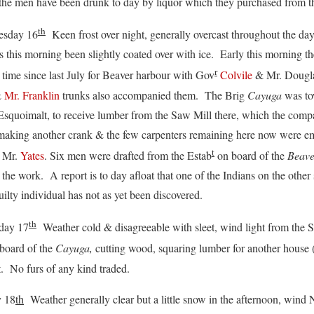
 the men have been drunk to day by liquor which they purchased from 
th
day 16
Keen frost over night, generally overcast throughout the da
s this morning been slightly coated over with ice. Early this morning t
r
st time since last July for Beaver harbour with Gov
Colvile
& Mr. Dougl
&
Mr. Franklin
trunks also accompanied them. The Brig
Cayuga
was to
Esquoimalt, to receive lumber from the Saw Mill there, which the comp
aking another crank & the few carpenters remaining here now were emp
t
r Mr.
Yates
. Six men were drafted from the Estab
on board of the
Beave
 the work. A report is to day afloat that one of the Indians on the other 
guilty individual has not as yet been discovered.
th
ay 17
Weather cold & disagreeable with sleet, wind light from the 
board of the
Cayuga,
cutting wood, squaring lumber for another house 
st. No furs of any kind traded.
 18
th
Weather generally clear but a little snow in the afternoon, wind