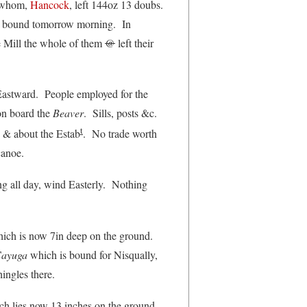
f whom,
Hancock
, left 144oz 13 doubs.
 is bound tomorrow morning. In
e Mill the whole of them
@
left their
.
astward. People employed for the
n board the
Beaver
. Sills, posts &c.
t
e & about the Estab
. No trade worth
 canoe.
ng all day, wind Easterly. Nothing
ich is now 7in deep on the ground.
ayuga
which is bound for Nisqually,
hingles there.
ch lies now 13 inches on the ground.