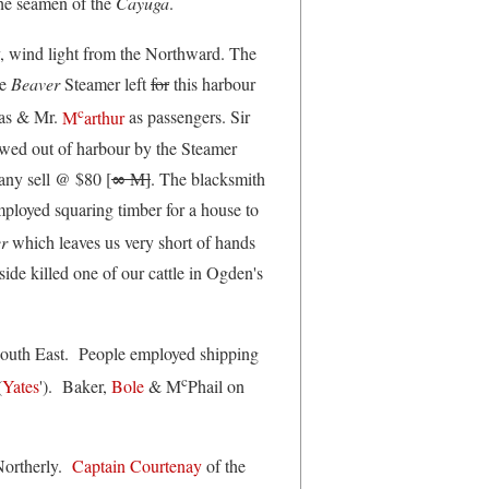
the seamen of the
Cayuga
.
y, wind light from the Northward. The
he
Beaver
Steamer left
for
this harbour
c
as & Mr.
M
arthur
as passengers. Sir
wed out of harbour by the Steamer
∞
any sell @ $80 [
M]
. The blacksmith
loyed squaring timber for a house to
r
which leaves us very short of hands
side killed one of our cattle in Ogden's
South East. People employed shipping
c
(
Yates
'). Baker,
Bole
& M
Phail on
 Northerly.
Captain Courtenay
of the