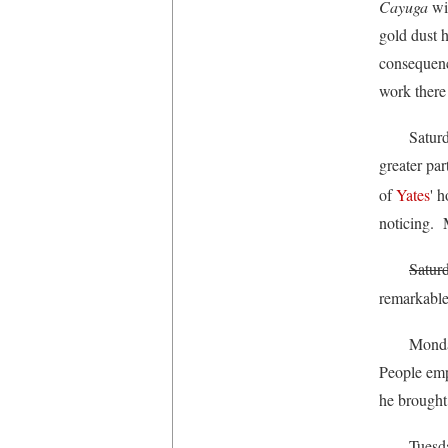
Cayuga
wit
gold dust 
consequenc
work there
Saturda
greater pa
of
Yates
' 
noticing.
Satur
remarkabl
Monday
People emp
he brought
Tuesda