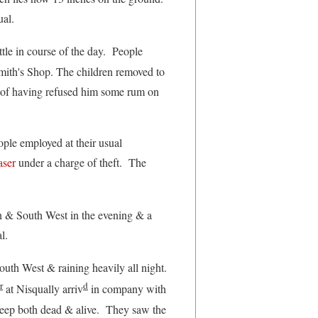
ual.
ttle in course of the day. People
smith's Shop. The children removed to
e of having refused him some rum on
le employed at their usual
aser
under a charge of theft. The
n & South West in the evening & a
al.
uth West & raining heavily all night.
r
d
at Nisqually arriv
in company with
eep both dead & alive. They saw the