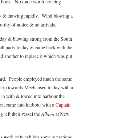
 book. No trade worth noticing.
ay & thawing rapidly. Wind blowing a
rthy of notice & no arrivals.
 day & blowing strong from the South
ill party to day & came back with the
had another to replace it which was put
rd. People employed much the same
trip towards Mechausen to day with a
l in with & towed into harbour the
boat came into harbour with a
Captain
 left their vessel the
Albion
at New
 work only exhibits some alterations