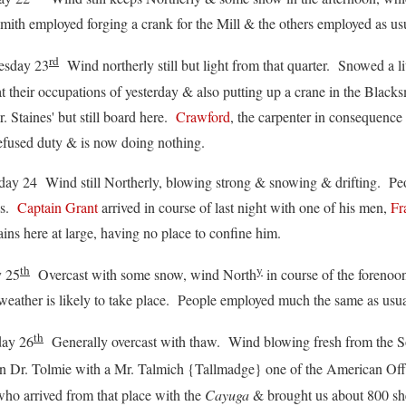
mith employed forging a crank for the Mill & the others employed as us
rd
day 23
Wind northerly still but light from that quarter. Snowed a li
t their occupations of yesterday & also putting up a crane in the Black
. Staines' but still board here.
Crawford
, the carpenter in consequenc
efused duty & is now doing nothing.
4 Wind still Northerly, blowing strong & snowing & drifting. Peop
ns.
Captain Grant
arrived in course of last night with one of his men,
Fr
ains here at large, having no place to confine him.
th
y
 25
Overcast with some snow, wind North
in course of the forenoo
weather is likely to take place. People employed much the same as usu
th
y 26
Generally overcast with thaw. Wind blowing fresh from the So
 Dr. Tolmie with a Mr. Talmich {Tallmadge} one of the American Off
ho arrived from that place with the
Cayuga
& brought us about 800 sh