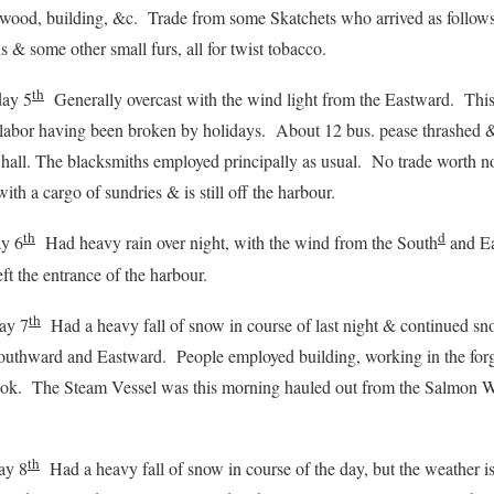
ewood, building, &c. Trade from some Skatchets who arrived as follows: 
 & some other small furs, all for twist tobacco.
th
y 5
Generally overcast with the wind light from the Eastward. Thi
labor having been broken by holidays. About 12 bus. pease thrashed 
 hall. The blacksmiths employed principally as usual. No trade worth 
ith a cargo of sundries & is still off the harbour.
th
d
 6
Had heavy rain over night, with the wind from the South
and Ea
eft the entrance of the harbour.
th
y 7
Had a heavy fall of snow in course of last night & continued sno
outhward and Eastward. People employed building, working in the forge
ok. The Steam Vessel was this morning hauled out from the Salmon Wh
th
y 8
Had a heavy fall of snow in course of the day, but the weather is