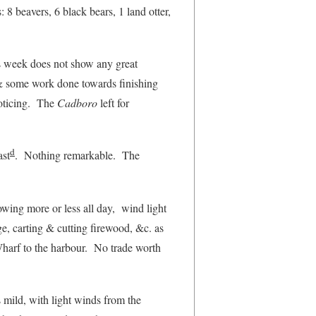
8 beavers, 6 black bears, 1 land otter,
s week does not show any great
& some work done towards finishing
noticing. The
Cadboro
left for
d
st
. Nothing remarkable. The
wing more or less all day, wind light
, carting & cutting firewood, &c. as
arf to the harbour. No trade worth
 mild, with light winds from the