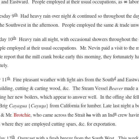
∞
and Eastward. People employed at their usual occupations, as
labor
th
day 9
Had heavy rain over night & continued so throughout the d
the Southwest in the afternoon. People employed the same & trade unwo
th
ay 10
Heavy rain all night, with occasional showers throughout the
le employed at their usual occupations. Mr. Nevin paid a visit to the m
e report that the mill crank broke early this morning, they fortunately 
tely.
th
d
 11
Fine pleasant weather with light airs from the South
and Eastwa
building, cutting & carting wood, &c. The Steam Vessel
Beaver
made a 
ing her new boilers, which appear to answer well. In the offing she fel
Brig
Cayagua
{
Cayuga
} from California for lumber. Late last night a 
n
& Mr.
Brotchie
, who came across the Strait
ha
with an Ind
crew having
where they are employed cutting spars, &c. for exportation.
th
y 12
Overcast with a fresh breeze from the South West. This week's