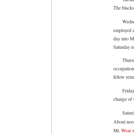
The blacks
Wednes
employed a
day into Mr
Saturday r
Thursday 2
occupatio
fellow rem
Friday
change of 
Saturda
About noon
Mr.
Wear
w