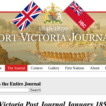
e
The Journal
Context
Gallery
First Nations
About
 the Entire Journal
Search
Victoria Post Journal January 18