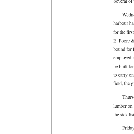
Several of
Wednes
harbour ha
for the fir
E. Poore 
bound for 
employed m
be built fo
to carry on
field, the 
Thursd
lumber on 
the sick li
Friday