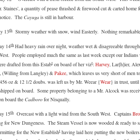
. Staines', a quantity of pease thrashed & firewood cut & carted home f
 notice. The
Cayuga
is still in harbour.
th
 13
Stormy weather with snow, wind Easterly. Nothing remarkabl
th
 14
Had heavy rain over night, weather wet & disagreeable throug
West. People employed much the same as last week except our Indian
t
t
re drafted from this Estab
on board of her viz
:
Harvey
, Lar[h]ier, Ale
, (Willing from Langley) &
Pakee
, which leaves us very short of men t
456 oz & 12 1/2 doubs. was left us by Mr. Weear {
Wear
} in trust, unt
 shipped on board. Some property belonging to a Mr. Alcock was recei
on board the
Cadboro
for Nisqually.
th
y 15
Overcast with a light wind from the South West. Captains
Bro
ng for New Dungeness. The Steam Vessel is now wooded & ready to sa
t
rmitting for the New Establish
having laid here putting the new boiler