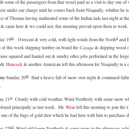
h some of the passengers from that vessel paid us a visit to day one o
here under our charge until he comes back from Nisqually, whither he
e of Thomas having maltreated some of the Indian lads last night at th
 & came here & we could not, this morning prevail upon them to work
th
d
y 19
Overcast & very cold, with light winds from the North
and E
rt of this week shipping lumber on board the
Cayuga
& shipping wood o
house squared and hauled out & sundry other jobs performed in the forg
 Mr.
Hancock
& another American left this afternoon for Nisqually in a
th
day
Sunday 20
Had a heavy fall of snow over night & continued falli
e.
st
 21
Cloudy with cold weather. Wind Northerly with some snow wh
loyed principally as last week. Mr.
Wear
left this morning to join the
C
 one of the bags of gold dust which he had here with him to purchase s
nd
y 22
Wind still keeps Northerly & some snow in the afternoon, whi