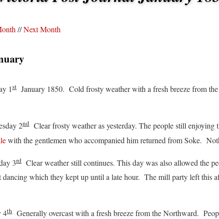
Month
//
Next Month
nuary
st
y 1
January 1850. Cold frosty weather with a fresh breeze from th
.
nd
day 2
Clear frosty weather as yesterday. The people still enjoying
le
with the gentlemen who accompanied him returned from Soke. Not
rd
ay 3
Clear weather still continues. This day was also allowed the peopl
t dancing which they kept up until a late hour. The mill party left thi
th
 4
Generally overcast with a fresh breeze from the Northward. Peopl