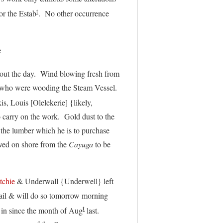
t
or the Estab
. No other occurrence
e
hout the day. Wind blowing fresh from
s who were wooding the Steam Vessel.
xis, Louis [Olelekerie] {likely,
o carry on the work. Gold dust to the
il the lumber which he is to purchase
ved on shore from the
Cayuga
to be
tchie
& Underwall {Underwell} left
il & will do so tomorrow morning
t
s in since the month of Aug
last.